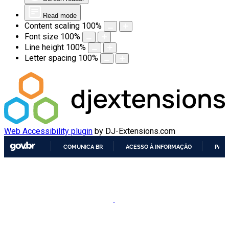
Read mode
Content scaling
100
%
Font size
100
%
Line height
100
%
Letter spacing
100
%
Web Accessibility plugin
by DJ-Extensions.com
COMUNICA BR
ACESSO À INFORMAÇÃO
PART
IR
PARA
O
CONTEÚDO