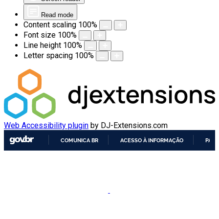
Read mode
Content scaling
100
%
Font size
100
%
Line height
100
%
Letter spacing
100
%
Web Accessibility plugin
by DJ-Extensions.com
COMUNICA BR
ACESSO À INFORMAÇÃO
PART
IR
PARA
O
CONTEÚDO