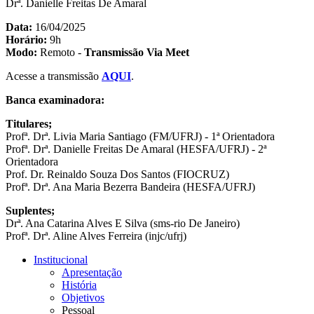
Drª. Danielle Freitas De Amaral
Data:
16/04/2025
Horário:
9h
Modo:
Remoto -
Transmissão Via Meet
Acesse a transmissão
AQUI
.
Banca examinadora:
Titulares;
Profª. Drª. Livia Maria Santiago (FM/UFRJ) - 1ª Orientadora
Profª. Drª. Danielle Freitas De Amaral (HESFA/UFRJ) - 2ª
Orientadora
Prof. Dr. Reinaldo Souza Dos Santos (FIOCRUZ)
Profª. Drª. Ana Maria Bezerra Bandeira (HESFA/UFRJ)
Suplentes;
Drª. Ana Catarina Alves E Silva (sms-rio De Janeiro)
Profª. Drª. Aline Alves Ferreira (injc/ufrj)
Institucional
Apresentação
História
Objetivos
Pessoal