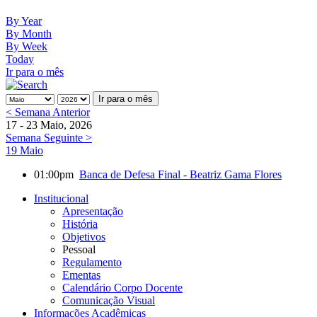
By Year
By Month
By Week
Today
Ir para o mês
Ir para o mês
< Semana Anterior
17 - 23 Maio, 2026
Semana Seguinte >
19 Maio
01:00pm
Banca de Defesa Final - Beatriz Gama Flores
Institucional
Apresentação
História
Objetivos
Pessoal
Regulamento
Ementas
Calendário Corpo Docente
Comunicação Visual
Informações Acadêmicas